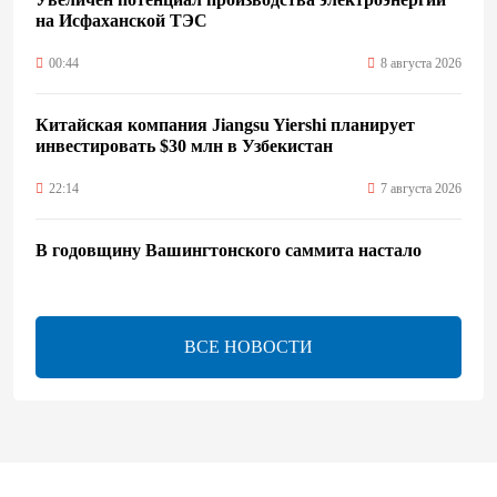
на Исфаханской ТЭС
00:44
8 августа 2026
Китайская компания Jiangsu Yiershi планирует
инвестировать $30 млн в Узбекистан
22:14
7 августа 2026
В годовщину Вашингтонского саммита настало
время перейти к практической реализации TRIPP -
Секута
21:08
7 августа 2026
ВСЕ НОВОСТИ
Оборонное соглашение не направлено против какой-
либо страны — Эрдоган
20:00
7 августа 2026