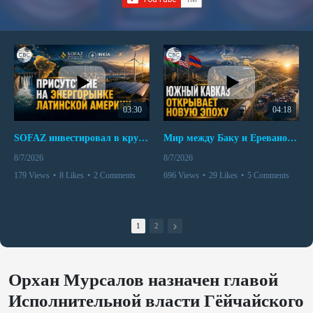
03:30
04:18
SOFAZ инвестировал в крупнейшего независимого производителя электроэнергии Перу
Мир между Баку и Ереваном запускает крупные логистические проекты
8/7/2026
8/7/2026
179 Views
•
8 Likes
•
2 Comments
696 Views
•
29 Likes
•
5 Comments
1
2
Орхан Мурсалов назначен главой
Исполнительной власти Гёйчайского