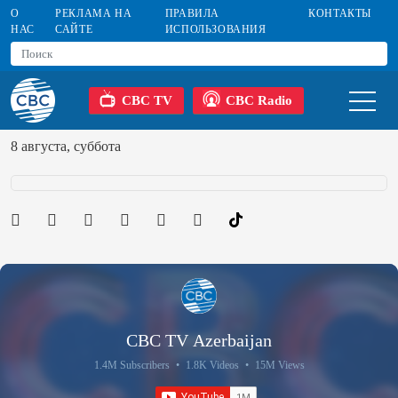
О
РЕКЛАМА НА
ПРАВИЛА
КОНТАКТЫ
НАС
САЙТЕ
ИСПОЛЬЗОВАНИЯ
CBC TV
CBC Radio
8 августа, суббота
CBC TV Azerbaijan
1.4M Subscribers
•
1.8K Videos
•
15M Views