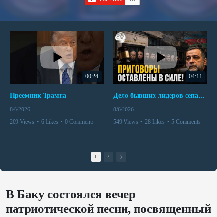
00:24
04:11
Преемник Трампа
Дело бывших лидеров сепаратистского режима в Карабахе
8/6/2026
8/6/2026
209 Views
•
6 Likes
•
0 Comments
549 Views
•
28 Likes
•
5 Comments
1
2
В Баку состоялся вечер
патриотической песни, посвященный