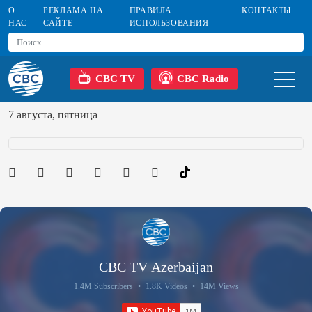
О
РЕКЛАМА НА
ПРАВИЛА
КОНТАКТЫ
НАС
САЙТЕ
ИСПОЛЬЗОВАНИЯ
CBC TV
CBC Radio
7 августа, пятница
CBC TV Azerbaijan
1.4M Subscribers
•
1.8K Videos
•
14M Views