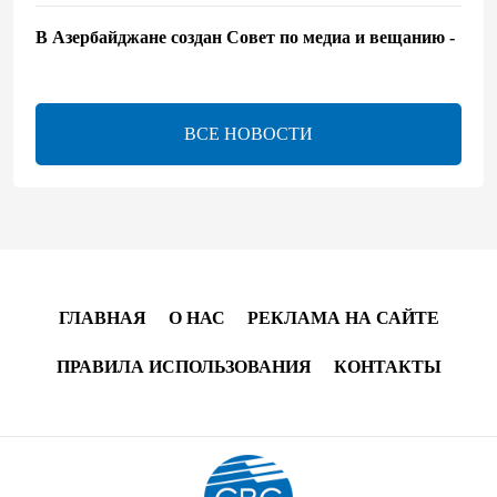
В Азербайджане создан Совет по медиа и вещанию -
Указ
13:16
7 августа 2026
ВСЕ НОВОСТИ
ЕАЭС расширяет финансовый рынок и вводит
единые правила электронной торговли - Мишустин
13:04
7 августа 2026
Узбекистан предложил ЕАЭС совместную
программу "зеленой трансформации"
ГЛАВНАЯ
О НАС
РЕКЛАМА НА САЙТЕ
12:54
7 августа 2026
ПРАВИЛА ИСПОЛЬЗОВАНИЯ
КОНТАКТЫ
ЕАЭС сохраняет положительную динамику
экономики и наращивает взаимную торговлю –
Мишустин