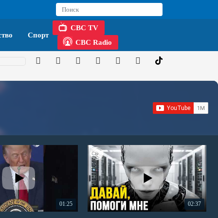
CBC TV
тво
Спорт
CBC Radio
01:25
02:37