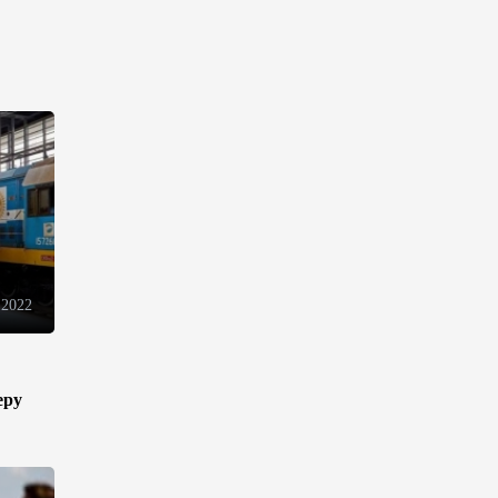
торговли - Мишустин
13:04
7 августа 2026
Узбекистан предложил ЕАЭС
совместную программу
"зеленой трансформации"
12:54
7 августа 2026
ЕАЭС сохраняет
положительную динамику
 2022
экономики и наращивает
взаимную торговлю –
Мишустин
12:48
7 августа 2026
еру
Новые соглашения ЕАЭС
создают условия для