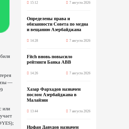
15:12
7 августа 2026
Определены права и
обязанности Совета по медиа
и вещанию Азербайджана
14:28
7 августа 2026
обиля
Fitch вновь повысило
рейтинги Банка ABB
14:26
7 августа 2026
терея
ризы —
Хазар Фархадов назначен
L9
послом Азербайджана в
Малайзии
с или
13:44
7 августа 2026
лучает
2#YES);
Ирфан Давудов назначен