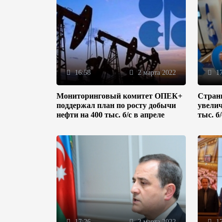
16:58
2 марта 2022
17
Мониторинговый комитет ОПЕК+
Стран
поддержал план по росту добычи
увелич
нефти на 400 тыс. б/с в апреле
тыс. б
17:26
2 марта 2022
17