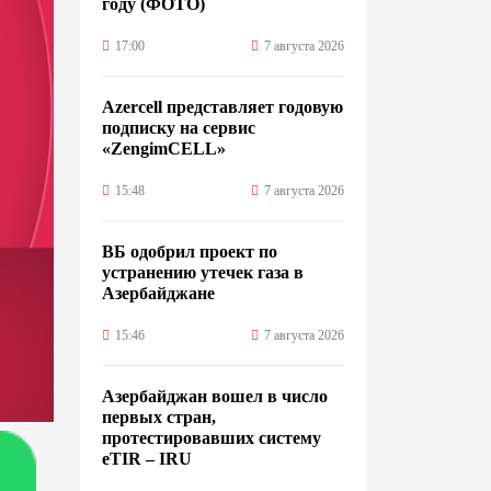
году (ФОТО)
17:00
7 августа 2026
Azercell представляет годовую
подписку на сервис
«ZengimCELL»
15:48
7 августа 2026
ВБ одобрил проект по
устранению утечек газа в
Азербайджане
15:46
7 августа 2026
Азербайджан вошел в число
первых стран,
протестировавших систему
eTIR – IRU