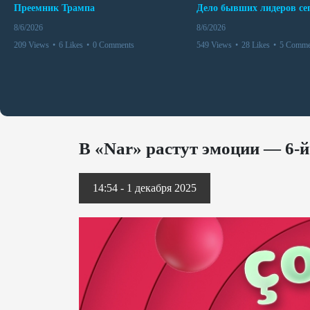
Преемник Трампа
8/6/2026
8/6/2026
209 Views
•
6 Likes
•
0 Comments
549 Views
•
28 Likes
•
5 Comme
В «Nar» растут эмоции — 6-й
14:54 - 1 декабря 2025