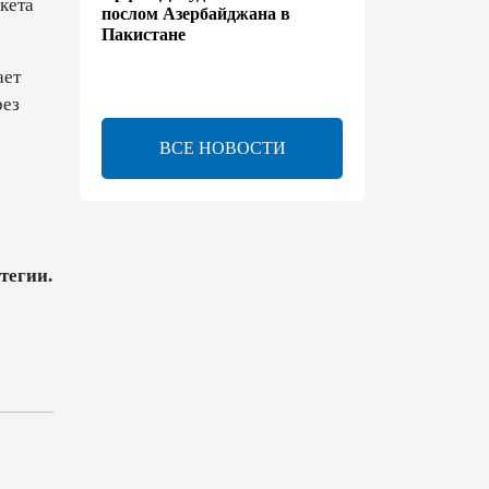
кета
послом Азербайджана в
Пакистане
ает
13:42
7 августа 2026
рез
Утверждено соглашение о
ВСЕ НОВОСТИ
взаимном выделении
образовательных квот между
Азербайджаном и
Таджикистаном
13:24
7 августа 2026
тегии.
В Азербайджане создан Совет
по медиа и вещанию - Указ
13:16
7 августа 2026
ЕАЭС расширяет
финансовый рынок и вводит
единые правила электронной