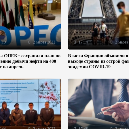
:10
2 марта 2022
17:14
2 марта
ы ОПЕК+ сохранили план по
Власти Франции объявили о
ению добычи нефти на 400
выходе страны из острой фа
/с на апрель
эпидемии COVID-19
:44
2 марта 2022
17:48
2 марта