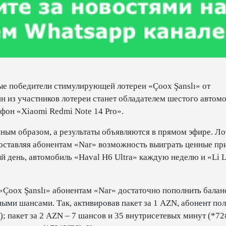
ые победители стимулирующей лотереи «Çoox Şanslı» от
н из участников лотереи станет обладателем шестого автом
тфон «Xiaomi Redmi Note 14 Pro».
ым образом, а результаты объявляются в прямом эфире. Ло
едоставляя абонентам «Nar» возможность выиграть ценные п
й день, автомобиль «Haval H6 Ultra» каждую неделю и «Li 
е «Çoox Şanslı» абонентам «Nar» достаточно пополнить балан
ными шансами. Так, активировав пакет за 1 AZN, абонент по
; пакет за 2 AZN – 7 шансов и 35 внутрисетевых минут (*7