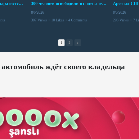
Дело бывших лидеров сепаратистского режима в Карабахе
300 человек освободили из плена террористов. Невероятная история спасения
8/6/2026
8/6/2026
nts
397 Views
•
10 Likes
•
4 Comments
293 Views
•
7 L
1
2
 автомобиль ждёт своего владельца