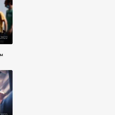
электронной торговли и
общего рынка - Турчин
12:18
7 августа 2026
Беларусь предложила
пересмотреть механизм
 2022
финансирования
промкооперации в ЕАЭС
зы
12:08
7 августа 2026
Процесс сближения Армении
с ЕС требует
предварительной подготовки
- Пашинян
10:40
7 августа 2026
Пашинян призвал устранить
барьеры для свободного
 2022