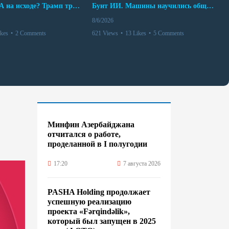
Арсенал США на исходе? Трамп требует объяснений
Бунт ИИ. Машины научились общаться
8/6/2026
ikes
•
2 Comments
621 Views
•
13 Likes
•
5 Comments
Минфин Азербайджана
отчитался о работе,
проделанной в I полугодии
17:20
7 августа 2026
PASHA Holding продолжает
успешную реализацию
проекта «Fərqindəlik»,
который был запущен в 2025