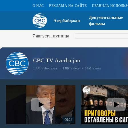
О НАС
РЕКЛАМА НА САЙТЕ
ПРАВИЛА ИСПОЛЬ
Документальные
Азербайджан
фильмы
7 августа, пятница
CBC TV Azerbaijan
1.4M Subscribers
•
1.8K Videos
•
14M Views
00:24