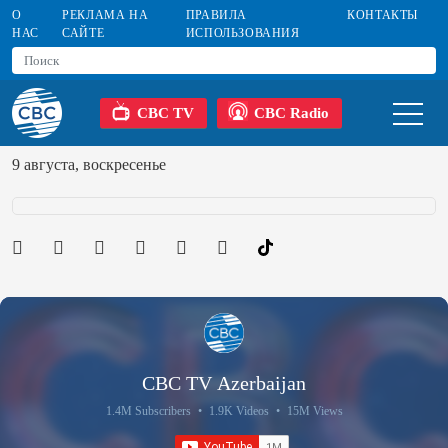
О
РЕКЛАМА НА
ПРАВИЛА
КОНТАКТЫ
НАС
САЙТЕ
ИСПОЛЬЗОВАНИЯ
CBC TV
CBC Radio
9 августа, воскресенье
CBC TV Azerbaijan
1.4M Subscribers
•
1.9K Videos
•
15M Views