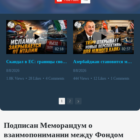
02:18
02:57
Скандал в ЕС: границы снова под контролем
Азербайджан становится мостом между Востоком и Западом
8/8/2026
8/8/2026
1.8K Views
•
28 Likes
•
4 Comments
444 Views
•
12 Likes
•
1 Comments
1
2
Подписан Меморандум о
взаимопонимании между Фондом