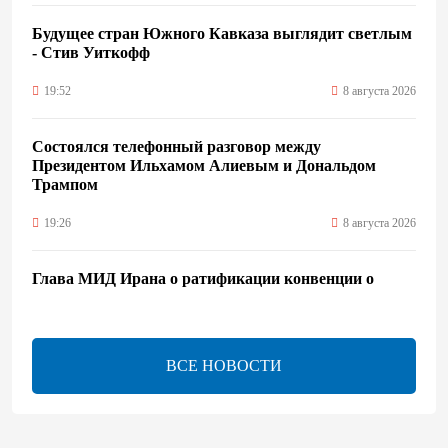
Будущее стран Южного Кавказа выглядит светлым
- Стив Уиткофф
19:52
8 августа 2026
Состоялся телефонный разговор между
Президентом Ильхамом Алиевым и Дональдом
Трампом
19:26
8 августа 2026
Глава МИД Ирана о ратификации конвенции о
правовом статусе Каспия
17:56
8 августа 2026
ВСЕ НОВОСТИ
Иран и Оман близки к соглашению по Ормузскому
проливу – Арагчи