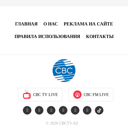
17:46
8 августа 2026
Телефонный разговор лидеров - показатель
институционализации процесса нормализации
ГЛАВНАЯ
О НАС
РЕКЛАМА НА САЙТЕ
между Азербайджаном и Арменией — Цукерман
ПРАВИЛА ИСПОЛЬЗОВАНИЯ
КОНТАКТЫ
17:00
8 августа 2026
Хикмет Гаджиев поделился публикацией в связи с
годовщиной Вашингтонского саммита (ВИДЕО)
15:14
8 августа 2026
В минобороны Азербайджана прошло собрание
военных атташе в зарубежных странах (ФОТО)
CBC TV LIVE
CBC FM LIVE
14:34
8 августа 2026
МИД Франции выступил с заявлением по случаю
© 2026 CBCTV.AZ
годовщины Вашингтонского саммита