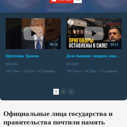
00:24
04:11
Преемник Трампа
Дело бывших лидеров сепаратистского режима в Карабахе
8/6/2026
8/6/2026
209 Views
•
6 Likes
•
0 Comments
549 Views
•
28 Likes
•
5 Comments
1
2
Официальные лица государства и
правительства почтили память