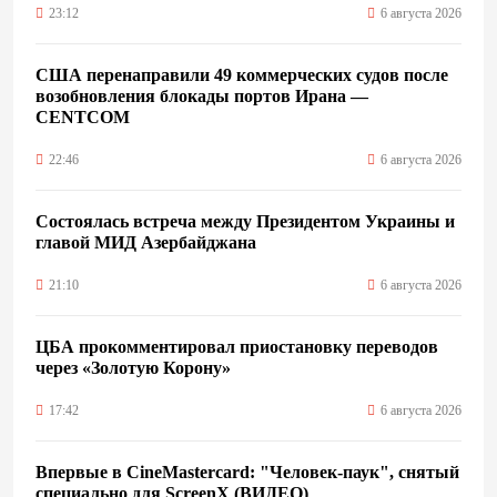
23:12
6 августа 2026
США перенаправили 49 коммерческих судов после
возобновления блокады портов Ирана —
CENTCOM
22:46
6 августа 2026
Состоялась встреча между Президентом Украины и
главой МИД Азербайджана
21:10
6 августа 2026
ЦБА прокомментировал приостановку переводов
через «Золотую Корону»
17:42
6 августа 2026
Впервые в CineMastercard: "Человек-паук", снятый
специально для ScreenX (ВИДЕО)