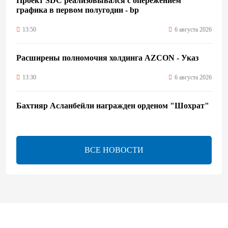
Проект SDC реализовывался с опережением
графика в первом полугодии - bp
13:50
6 августа 2026
Расширены полномочия холдинга AZCON - Указ
13:30
6 августа 2026
Бахтияр Асланбейли награжден орденом "Шохрат"
- Распоряжение
13:26
6 августа 2026
ВСЕ НОВОСТИ
bp о ходе строительства солнечной электростанции
"Шафаг"
13:18
6 августа 2026
Усиливается контроль в связи с импортируемыми в