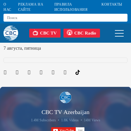
О
РЕКЛАМА НА
ПРАВИЛА
КОНТАКТЫ
НАС
САЙТЕ
ИСПОЛЬЗОВАНИЯ
CBC TV
CBC Radio
7 августа, пятница
CBC TV Azerbaijan
1.4M Subscribers
•
1.8K Videos
•
14M Views