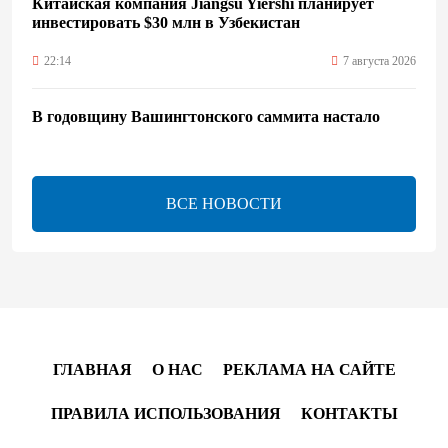
Китайская компания Jiangsu Yiershi планирует
инвестировать $30 млн в Узбекистан
22:14
7 августа 2026
В годовщину Вашингтонского саммита настало
время перейти к практической реализации TRIPP -
Секута
21:08
7 августа 2026
ВСЕ НОВОСТИ
Оборонное соглашение не направлено против какой-
либо страны — Эрдоган
20:00
7 августа 2026
Минфин Азербайджана отчитался о работе,
ГЛАВНАЯ
О НАС
РЕКЛАМА НА САЙТЕ
проделанной в I полугодии
ПРАВИЛА ИСПОЛЬЗОВАНИЯ
КОНТАКТЫ
17:20
7 августа 2026