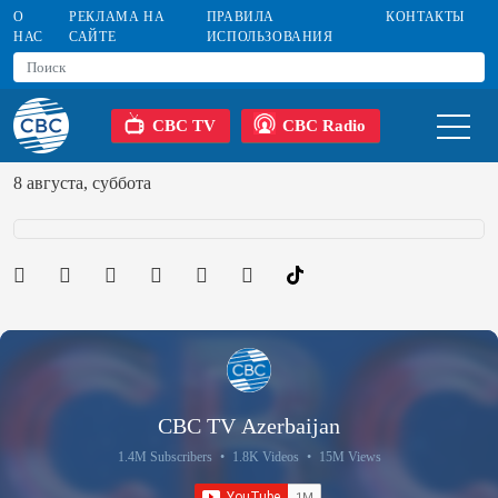
О
РЕКЛАМА НА
ПРАВИЛА
КОНТАКТЫ
НАС
САЙТЕ
ИСПОЛЬЗОВАНИЯ
CBC TV
CBC Radio
8 августа, суббота
CBC TV Azerbaijan
1.4M Subscribers
•
1.8K Videos
•
15M Views