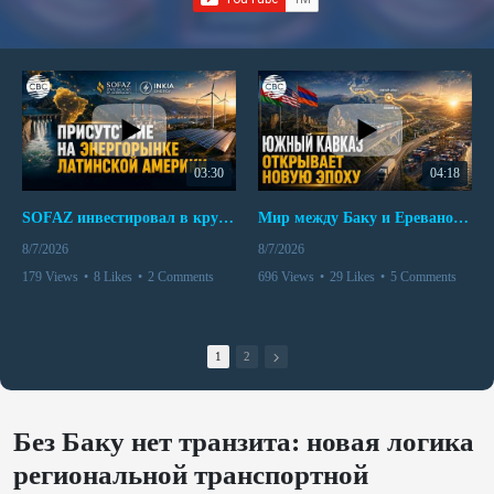
03:30
04:18
SOFAZ инвестировал в крупнейшего независимого производителя электроэнергии Перу
Мир между Баку и Ереваном запускает крупные логистические проекты
8/7/2026
8/7/2026
179 Views
•
8 Likes
•
2 Comments
696 Views
•
29 Likes
•
5 Comments
1
2
Без Баку нет транзита: новая логика
региональной транспортной