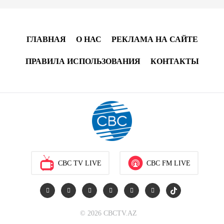
Усиливается контроль в связи с импортируемыми в
Азербайджан непродовольственными товарами
ГЛАВНАЯ
О НАС
РЕКЛАМА НА САЙТЕ
13:16
6 августа 2026
ПРАВИЛА ИСПОЛЬЗОВАНИЯ
КОНТАКТЫ
В суде по апелляционным жалобам граждан
Армении объявлено окончательное решение
12:30
6 августа 2026
Цены на азербайджанскую нефть изменились
разнонаправленно
CBC TV LIVE
CBC FM LIVE
10:14
6 августа 2026
Как Азербайджан и Казахстан превращают Каспий
в цифровой узел Евразии
© 2026 CBCTV.AZ