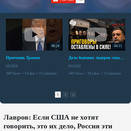
00:24
04:11
Преемник Трампа
Дело бывших лидеров сепаратистского режима в Карабахе
8/6/2026
8/6/2026
209 Views
•
6 Likes
•
0 Comments
549 Views
•
28 Likes
•
5 Comments
1
2
Лавров: Если США не хотят
говорить, это их дело, Россия эти