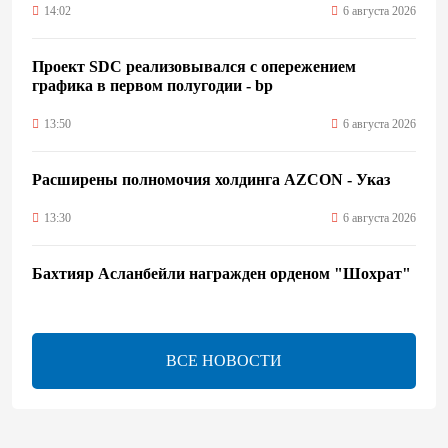
14:02
6 августа 2026
Проект SDC реализовывался с опережением
графика в первом полугодии - bp
13:50
6 августа 2026
Расширены полномочия холдинга AZCON - Указ
13:30
6 августа 2026
Бахтияр Асланбейли награжден орденом "Шохрат"
- Распоряжение
13:26
6 августа 2026
ВСЕ НОВОСТИ
bp о ходе строительства солнечной электростанции
"Шафаг"
13:18
6 августа 2026