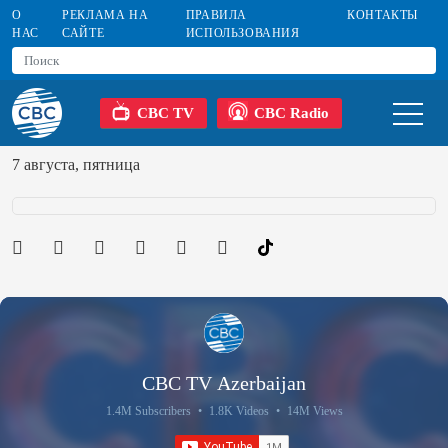
О
РЕКЛАМА НА
ПРАВИЛА
КОНТАКТЫ
НАС
САЙТЕ
ИСПОЛЬЗОВАНИЯ
CBC TV
CBC Radio
7 августа, пятница
CBC TV Azerbaijan
1.4M Subscribers
•
1.8K Videos
•
14M Views